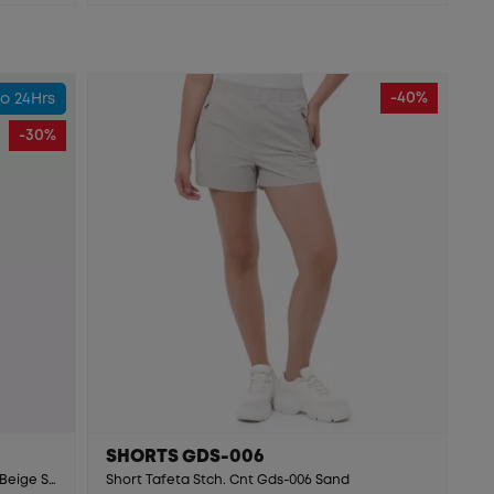
-40%
o 24Hrs
-30%
SHORTS GDS-006
Bermuda Denim Stch. Cnt Fant T. Stone Beige St.
Short Tafeta Stch. Cnt Gds-006 Sand