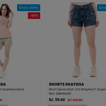
Envío 24Hrs
Enví
-60%
ARA
SHORTS SHAYKHA
nt Oxamara Sand
SKU: 5080904331
S/. 59.60
00
S/ 149.00