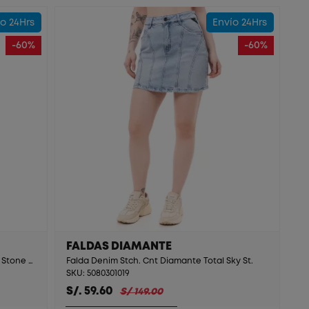
o 24Hrs
Envío 24Hrs
-60%
-60%
FALDAS DIAMANTE
Short Denim Stch. Cnt Shaykha T. Super Stone St.
Falda Denim Stch. Cnt Diamante Total Sky St.
SKU: 5080301019
S/. 59.60
S/ 149.00