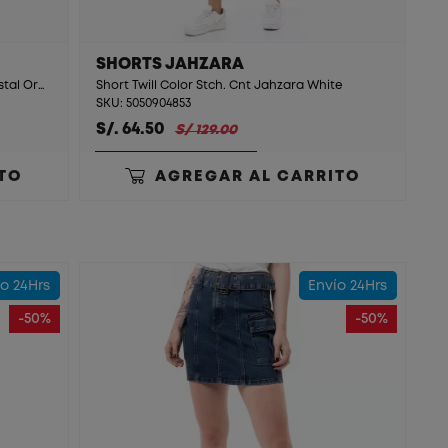
SHORTS JAHZARA
Minishort Denim Stch. Cnt Gdf-002 T. Cristal Orange
Short Twill Color Stch. Cnt Jahzara White
SKU: 5050904853
S/. 64.50
S/ 129.00
TO
AGREGAR AL CARRITO
o 24Hrs
Envío 24Hrs
-50%
-50%