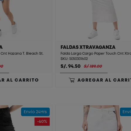
A
FALDAS XTRAVAGANZA
Cnt Hazana T. Bleach St.
SKU: 5050301602
S/. 94.50
00
S/ 189.00
R AL CARRITO
AGREGAR AL CARRI
Envío 24Hrs
Enví
-60%