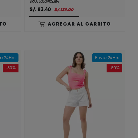
SKU: 5050905384
S/. 83.40
S/ 139.00
TO
AGREGAR AL CARRITO
o 24Hrs
Envío 24Hrs
-50%
-50%