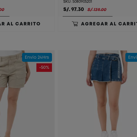
SKU: 5080905201
S/. 97.30
00
S/ 139.00
R AL CARRITO
AGREGAR AL CARRI
Envío 24Hrs
Enví
-50%