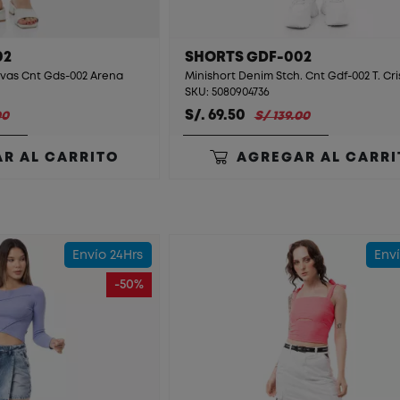
02
SHORTS GDF-002
nvas Cnt Gds-002 Arena
SKU: 5080904736
S/. 69.50
00
S/ 139.00
R AL CARRITO
AGREGAR AL CARRI
Envío 24Hrs
Enví
-50%