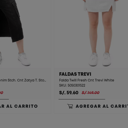
FALDAS TREVI
Falda Larga Cargo Denim Stch. Cnt Zatya T. Stone Black St.
Falda Twill Fresh Cnt Trevi White
SKU: 5050301522
S/. 59.60
00
S/ 149.00
R AL CARRITO
AGREGAR AL CARRI