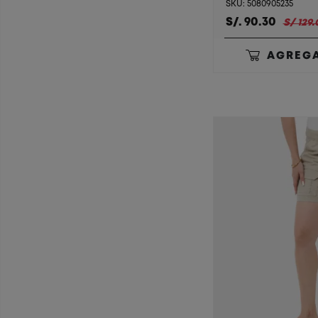
SKU: 5080905235
S/. 90.30
S/ 129.
AGREGA