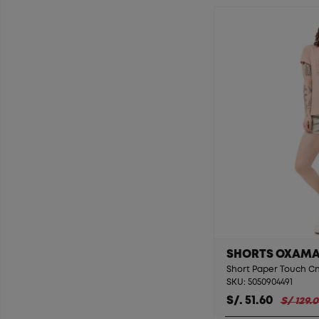
SHORTS OXAM
Short Paper Touch C
SKU: 5050904491
S/. 51.60
S/ 129.