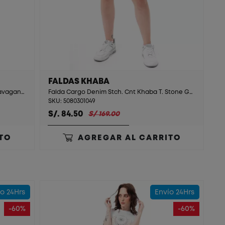
FALDAS KHABA
Falda Larga Cargo Paper Touch Cnt Xtravaganza White
Falda Cargo Denim Stch. Cnt Khaba T. Stone Green
SKU: 5080301049
S/. 84.50
S/ 169.00
TO
AGREGAR AL CARRITO
o 24Hrs
Envío 24Hrs
-60%
-60%