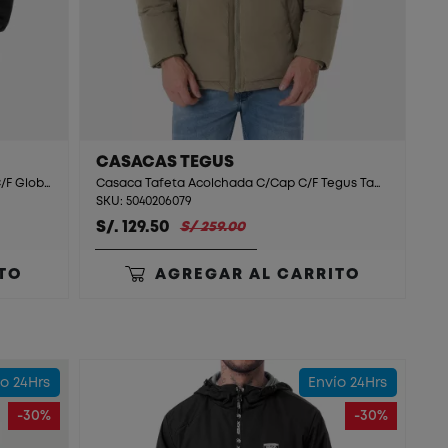
CASACAS TEGUS
Raincoats Tafeta Impermeable C/Cap C/F Globat Black
Casaca Tafeta Acolchada C/Cap C/F Tegus Taupe
SKU: 5040206079
S/. 129.50
S/ 259.00
TO
AGREGAR AL CARRITO
o 24Hrs
Envío 24Hrs
-30%
-30%