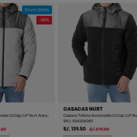
Envío 24Hrs
-50%
CASACAS NURT
Casaca Tafeta Acolchada C/Cap C/F Nurt Arean/Negro
SKU: 5040206080
S/. 139.50
.00
S/ 279.00