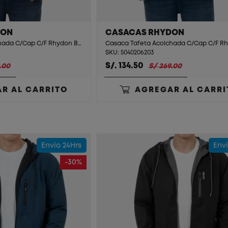
DON
CASACAS RHYDON
Casaca Tafeta Acolchada C/Cap C/F Rhydon Black
SKU: 5040206203
S/. 134.50
.00
S/ 269.00
R AL CARRITO
AGREGAR AL CARRI
Envío 24Hrs
Enví
-30%