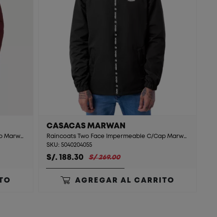
CASACAS MARWAN
Raincoats Two Face Impermeable C/Cap Marwan Burgundy
Raincoats Two Face Impermeable C/Cap Marwan Black/Charcoal
SKU: 5040204055
S/. 188.30
S/ 269.00
TO
AGREGAR AL CARRITO