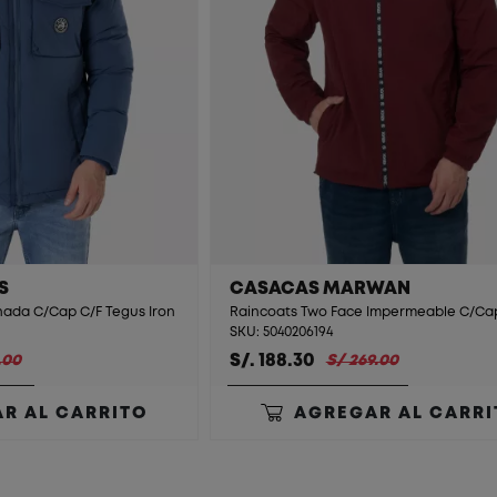
S
CASACAS MARWAN
hada C/Cap C/F Tegus Iron
SKU: 5040206194
S/. 188.30
.00
S/ 269.00
R AL CARRITO
AGREGAR AL CARRI