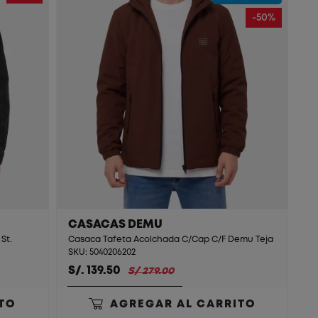
-50%
CASACAS DEMU
St.
Casaca Tafeta Acolchada C/Cap C/F Demu Teja
SKU: 5040206202
S/. 139.50
S/ 279.00
TO
AGREGAR AL CARRITO