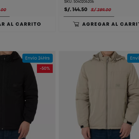
SKU: 5040206206
S/. 144.50
.00
S/ 289.00
R AL CARRITO
AGREGAR AL CARRI
Envío 24Hrs
Enví
-50%