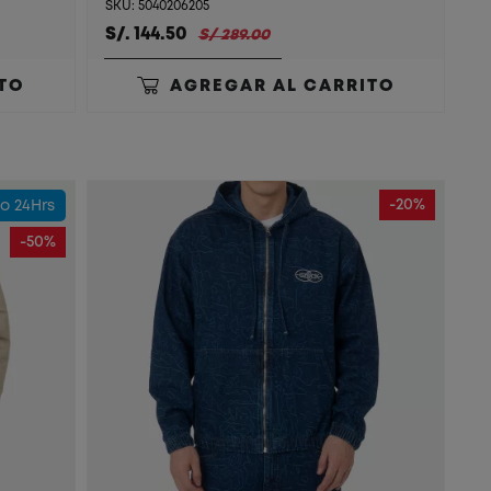
SKU: 5040206205
S/. 144.50
S/ 289.00
TO
AGREGAR AL CARRITO
-20%
o 24Hrs
-50%