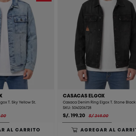
X
CASACAS ELGOX
ox T. Sky Yellow St.
Casaca Denim Ring Elgox T. Stone Black 
SKU: 5040206728
S/. 199.20
.00
S/ 249.00
R AL CARRITO
AGREGAR AL CARRI