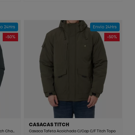
o 24Hrs
Envío 24Hrs
-50%
-50%
CASACAS TITCH
Casaca Tafeta Acolchada C/Cap C/F Titch Charcoal
Casaca Tafeta Acolchada C/Cap C/F Titch Topo