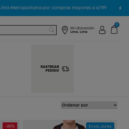
 Metropolitana por compras mayores a s/199
De
0
Mi Ubicación
Lima, Lima
RASTREAR
PEDIDO
-20%
Envío 24Hrs