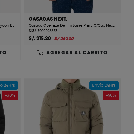
CASACAS NEXT.
Casaca Tafeta Acolchada C/Cap C/F Rhydon Beige
Casaca Oversize Denim Laser Print. C/Cap Next. Stone Blue
SKU: 5040206653
S/. 215.20
S/ 269.00
TO
AGREGAR AL CARRITO
o 24Hrs
Envío 24Hrs
-30%
-50%