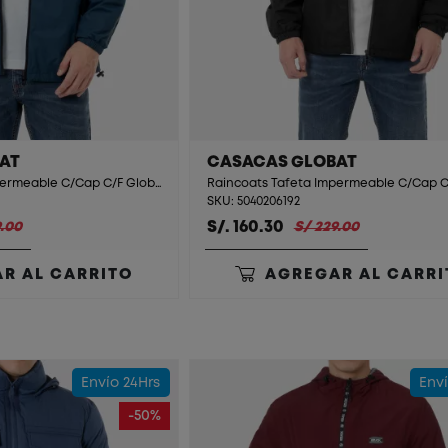
AT
CASACAS GLOBAT
Raincoats Tafeta Impermeable C/Cap C/F Globat Iron
SKU: 5040206192
S/. 160.30
.00
S/ 229.00
R AL CARRITO
AGREGAR AL CARRI
Envío 24Hrs
Enví
-50%