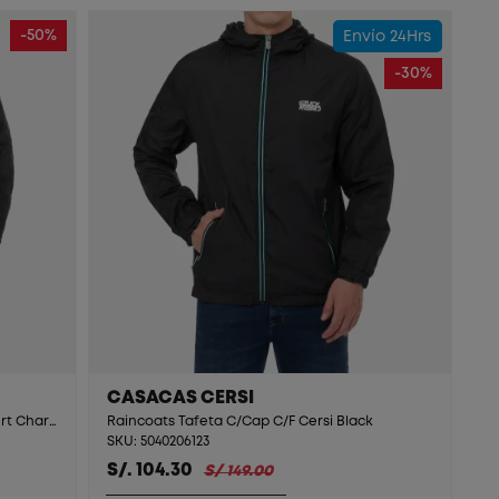
-50%
Envío 24Hrs
-30%
CASACAS CERSI
Casaca Tafeta Acolchada C/Cap C/F Nurt Charcoal/Negro
Raincoats Tafeta C/Cap C/F Cersi Black
SKU: 5040206123
S/. 104.30
S/ 149.00