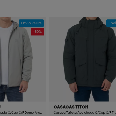
Envío 24Hrs
Enví
-50%
U
CASACAS TITCH
Casaca Tafeta Acolchada C/Cap C/F Demu Arena