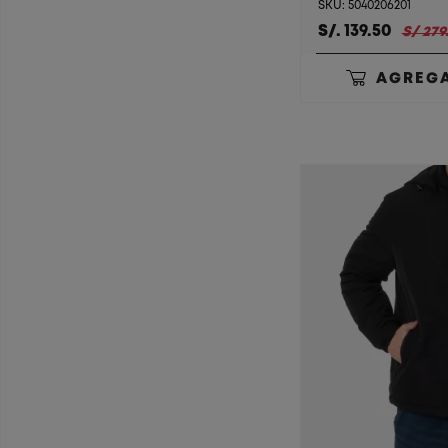
SKU: 5040206201
S/. 139.50
S/ 279
AGREGA