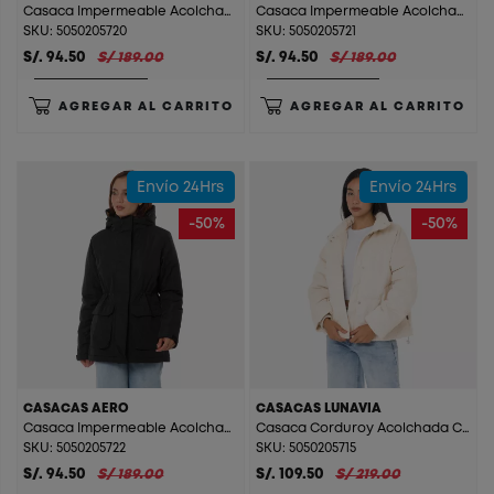
Casaca Impermeable Acolchada C/Cap C/F Aero Olive Green
Casaca Impermeable Acolchada C/Cap C/F Aero Beige
SKU: 5050205720
SKU: 5050205721
S/. 94.50
S/ 189.00
S/. 94.50
S/ 189.00
AGREGAR AL CARRITO
AGREGAR AL CARRITO
Envío 24Hrs
Envío 24Hrs
-50%
-50%
CASACAS AERO
CASACAS LUNAVIA
Casaca Impermeable Acolchada C/Cap C/F Aero Black
Casaca Corduroy Acolchada C/F Lunavia Beige
SKU: 5050205722
SKU: 5050205715
S/. 94.50
S/ 189.00
S/. 109.50
S/ 219.00