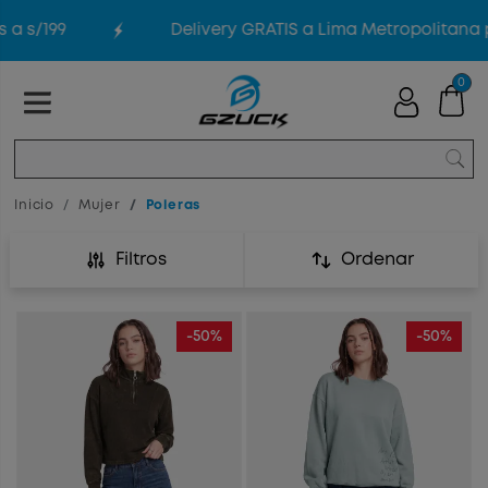
s/199
Delivery GRATIS a Lima Metropolitana po
0
Inicio
Mujer
Poleras
Filtros
Ordenar
-50%
-50%