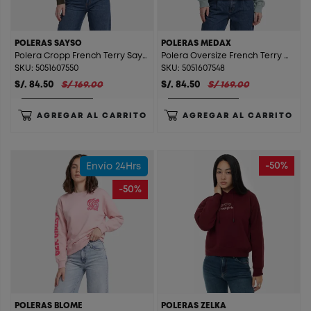
POLERAS SAYSO
POLERAS MEDAX
Polera Cropp French Terry Sayso Acid Wash/Brown
Polera Oversize French Terry Medax Acid Wash/Grey
SKU: 5051607550
SKU: 5051607548
S/. 84.50
S/ 169.00
S/. 84.50
S/ 169.00
AGREGAR AL CARRITO
AGREGAR AL CARRITO
-50%
Envío 24Hrs
-50%
POLERAS BLOME
POLERAS ZELKA