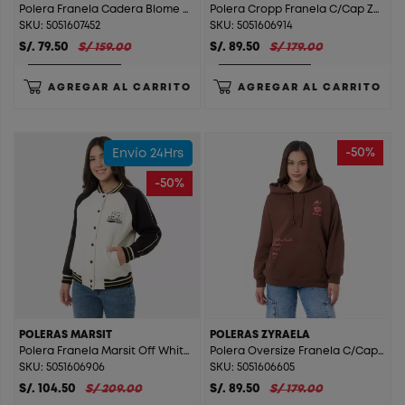
Polera Franela Cadera Blome Palo Rosa
Polera Cropp Franela C/Cap Zelka Cream Berry
SKU: 5051607452
SKU: 5051606914
S/. 79.50
S/ 159.00
S/. 89.50
S/ 179.00
AGREGAR AL CARRITO
AGREGAR AL CARRITO
-50%
Envío 24Hrs
-50%
POLERAS MARSIT
POLERAS ZYRAELA
Polera Franela Marsit Off White/Black
Polera Oversize Franela C/Cap Zyraela Dark Coffe
SKU: 5051606906
SKU: 5051606605
S/. 104.50
S/ 209.00
S/. 89.50
S/ 179.00