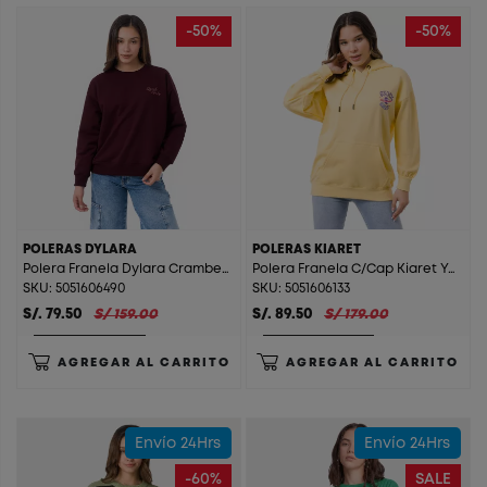
-50%
-50%
POLERAS DYLARA
POLERAS KIARET
Polera Franela Dylara Cramberry
Polera Franela C/Cap Kiaret Yellow
SKU: 5051606490
SKU: 5051606133
S/. 79.50
S/ 159.00
S/. 89.50
S/ 179.00
AGREGAR AL CARRITO
AGREGAR AL CARRITO
Envío 24Hrs
Envío 24Hrs
-60%
SALE